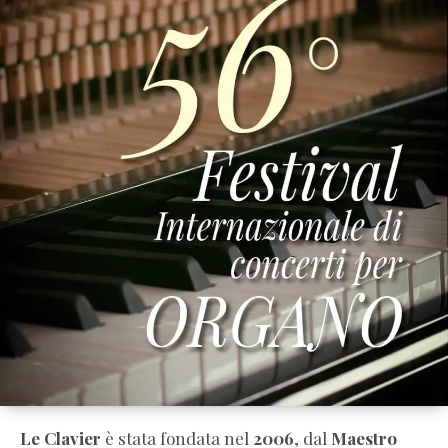
Le Clavier
è stata fondata nel
2006
, dal
Maestro