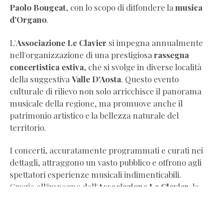
Paolo Bougeat
, con lo scopo di diffondere la
musica
d'Organo
.
L'
Associazione Le Clavier
si impegna annualmente
nell'organizzazione di una prestigiosa
rassegna
concertistica estiva
, che si svolge in diverse località
della suggestiva
Valle D'Aosta
. Questo evento
culturale di rilievo non solo arricchisce il panorama
musicale della regione, ma promuove anche il
patrimonio artistico e la bellezza naturale del
territorio.
I concerti, accuratamente programmati e curati nei
dettagli, attraggono un vasto pubblico e offrono agli
spettatori esperienze musicali indimenticabili.
Grazie all'impegno dell'
Associazione Le Clavier
, la
musica diventa un ponte che unisce comunità e
valorizza il patrimonio culturale delle
Alpi
.